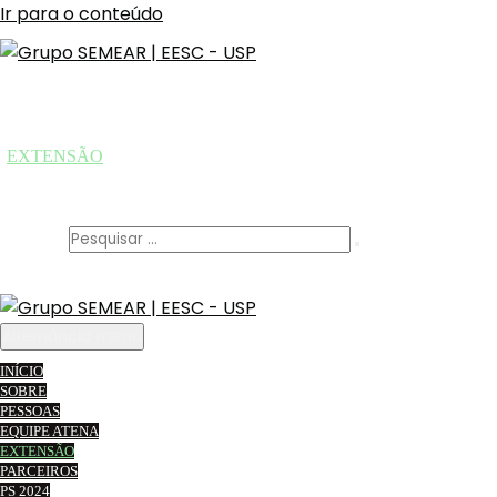
Ir para o conteúdo
INÍCIO
SOBRE
PESSOAS
EQUIPE ATENA
EXTENSÃO
PARCEIROS
PS 2024
Alternar pesquisar
Procurar:
Alternância menu
INÍCIO
SOBRE
PESSOAS
Extensão
EQUIPE ATENA
EXTENSÃO
PARCEIROS
Projetos e eventos
PS 2024