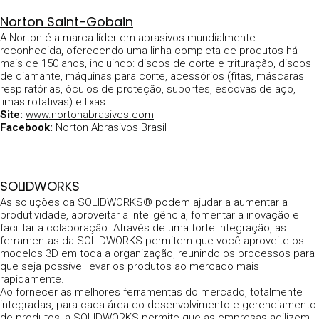
Norton Saint-Gobain
A Norton é a marca líder em abrasivos mundialmente
reconhecida, oferecendo uma linha completa de produtos há
mais de 150 anos, incluindo: discos de corte e trituração, discos
de diamante, máquinas para corte, acessórios (fitas, máscaras
respiratórias, óculos de proteção, suportes, escovas de aço,
limas rotativas) e lixas.
Site:
www.nortonabrasives.com
Facebook:
Norton Abrasivos Brasil
SOLIDWORKS
As soluções da SOLIDWORKS® podem ajudar a aumentar a
produtividade, aproveitar a inteligência, fomentar a inovação e
facilitar a colaboração. Através de uma forte integração, as
ferramentas da SOLIDWORKS permitem que você aproveite os
modelos 3D em toda a organização, reunindo os processos para
que seja possível levar os produtos ao mercado mais
rapidamente.
Ao fornecer as melhores ferramentas do mercado, totalmente
integradas, para cada área do desenvolvimento e gerenciamento
de produtos, a SOLIDWORKS permite que as empresas agilizem