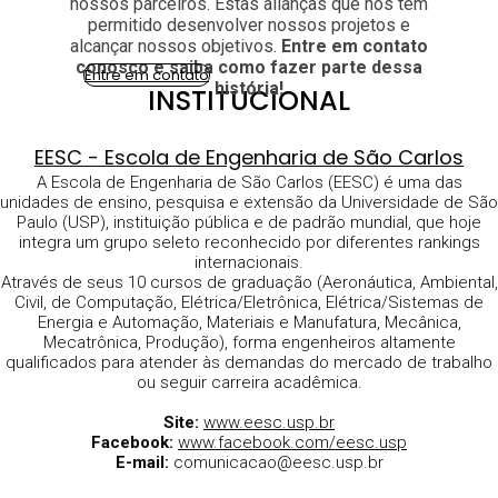
nossos parceiros. Estas alianças que nos têm
permitido desenvolver nossos projetos e
alcançar nossos objetivos.
Entre em contato
conosco e saiba como fazer parte dessa
Entre em contato
história!
INSTITUCIONAL
EESC - Escola de Engenharia de São Carlos
A Escola de Engenharia de São Carlos (EESC) é uma das
unidades de ensino, pesquisa e extensão da Universidade de São
Paulo (USP), instituição pública e de padrão mundial, que hoje
integra um grupo seleto reconhecido por diferentes rankings
internacionais.
Através de seus 10 cursos de graduação (Aeronáutica, Ambiental,
Civil, de Computação, Elétrica/Eletrônica, Elétrica/Sistemas de
Energia e Automação, Materiais e Manufatura, Mecânica,
Mecatrônica, Produção), forma engenheiros altamente
qualificados para atender às demandas do mercado de trabalho
ou seguir carreira acadêmica.
Site:
www.eesc.usp.br
Facebook:
www.facebook.com/eesc.usp
E-mail:
comunicacao@eesc.usp.br